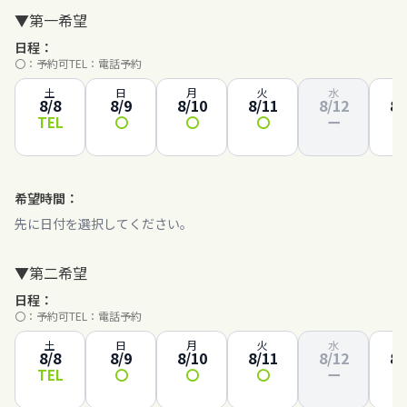
▼第一希望
日程：
〇：予約可
TEL：電話予約
土
日
月
火
水
8/8
8/9
8/10
8/11
8/12
8/
TEL
〇
〇
〇
ー
希望時間：
先に日付を選択してください。
▼第二希望
日程：
〇：予約可
TEL：電話予約
土
日
月
火
水
8/8
8/9
8/10
8/11
8/12
8/
TEL
〇
〇
〇
ー