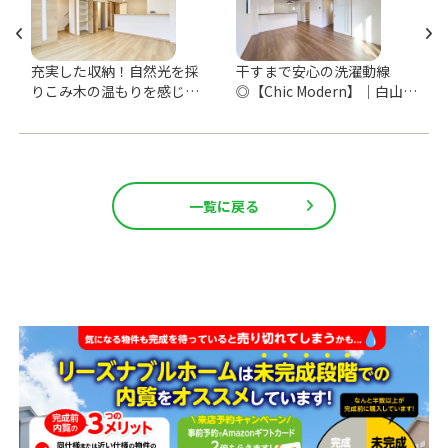
充実した収納！自然光を採
干すまで安心の洗濯動線
りこみ木の温もりを感じる
◎【Chic Modern】｜白山市
お家【Natural】｜金沢市北
千代野西
町
一覧に戻る