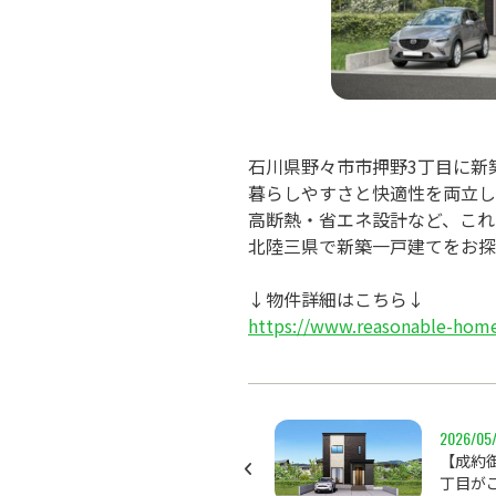
石川県野々市市押野3丁目に新
暮らしやすさと快適性を両立し
高断熱・省エネ設計など、これ
北陸三県で新築一戸建てをお探
https://www.reasonable-home
2026/05
【成約
丁目が