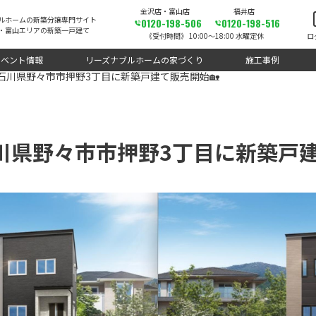
金沢店・富山店
福井店
ルホームの新築分譲専門サイト
0120-198-506
0120-198-516
・富山エリアの新築一戸建て
《受付時間》 10:00～18:00 水曜定休
ロ
イベント情報
リーズナブルホームの家づくり
施工事例
石川県野々市市押野3丁目に新築戸建て販売開始🏡
川県野々市市押野3丁目に新築戸建