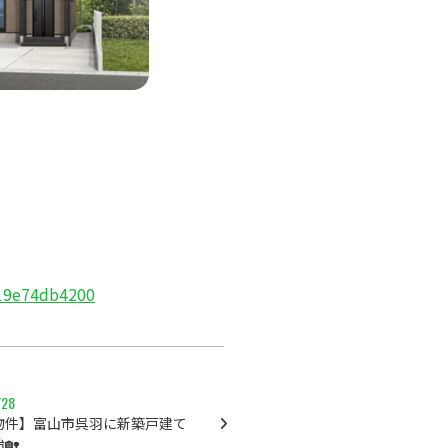
a19e74db4200
/28
物件】富山市呉羽に新築戸建て
🏡